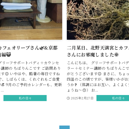
カフェオリーブさん🌿&京都
二月某日、北野天満宮とカフ
編😺
さんにお邪魔しました🌞
グリーフサポートバディ＋カウンセ
こんにちは、 グリーフサポートバ
講師の ちばりんこです ご訪問あり
ラー＋セミナー講師の ちばりんこで
す😊 いやはや、酷暑の毎日ですね
がとうございます😊 まさに、ちょ
うぞ、しばらくは、くれぐれもご自愛
四温のこの頃ですが、皆様いかがお
👒 9月のご予約カレンダーも、更新
うか❓ （体調にはお互い、よくよ
..
ょうね〜🙃） お...
日
私の日々
2025年2月27日
私の日々