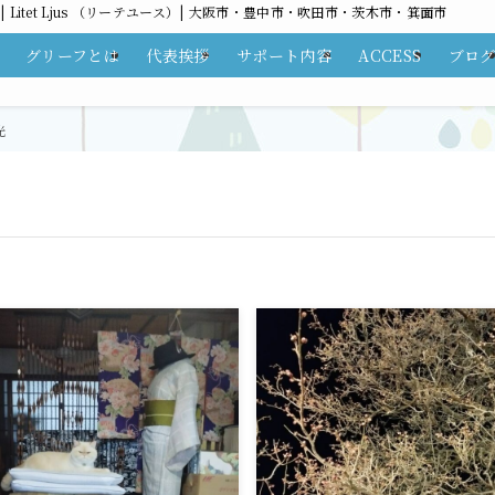
itet Ljus （リーテユース）| 大阪市・豊中市・吹田市・茨木市・箕面市
グリーフとは
代表挨拶
サポート内容
ACCESS
ブロ