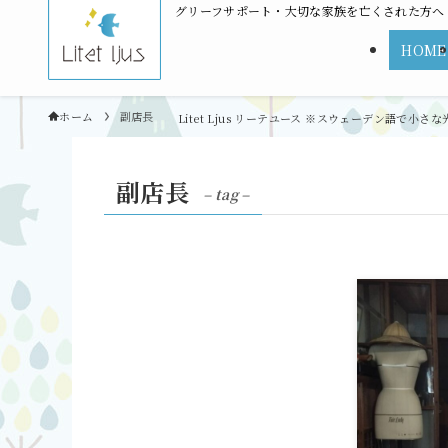
グリーフサポート・大切な家族を亡くされた方へ | L
HOME
ホーム
副店長
副店長
– tag –