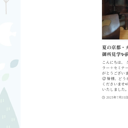
夏の京都・
御所見学✨前
こんにちは、 
ラー＋セミナー
がとうございま
🥵 皆様、ど
くださいませ
いたしました。.
2025年7月31