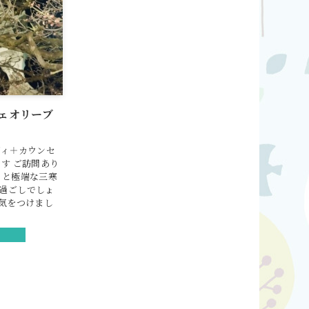
ェオリーブ
ディ＋カウンセ
す ご訪問あり
っと極端な三寒
過ごしでしょ
く気をつけまし