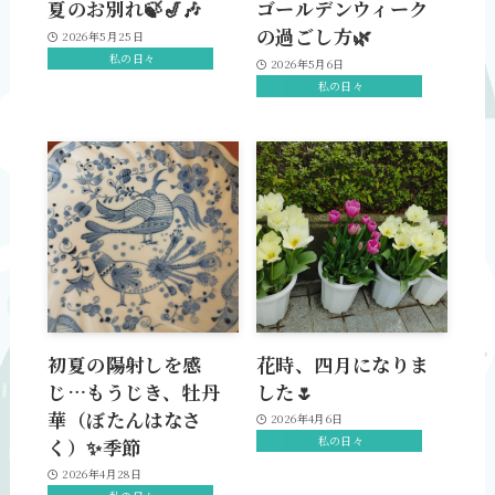
夏のお別れ🍃🎷🎶
ゴールデンウィーク
の過ごし方🌿
2026年5月25日
私の日々
2026年5月6日
私の日々
初夏の陽射しを感
花時、四月になりま
じ…もうじき、牡丹
した🌷
華（ぼたんはなさ
2026年4月6日
私の日々
く）✨季節
2026年4月28日