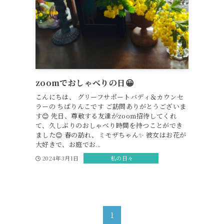
zoomでおしゃべりの日😀
こんにちは、 グリーフサポートバディ＆カウンセ
ラーの ちばりんこです ご訪問ありがとうございま
す😊 先日、尊敬する友達がzoom招待してくれ
て、久しぶりのおしゃべり時間を持つことができ
ました😊 春の訪れ、ミモザちゃん✨ 彼女はお花が
大好きで、お庭でお...
2024年3月1日
私の日々
1