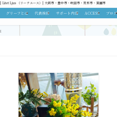
itet Ljus （リーテユース）| 大阪市・豊中市・吹田市・茨木市・箕面市
グリーフとは
代表挨拶
サポート内容
ACCESS
ブロ