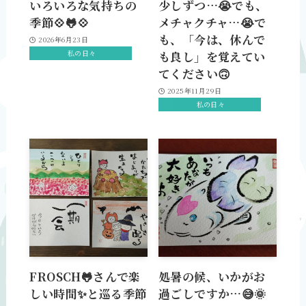
いろいろな気持ちの
少しずつ…😭でも、
季節💠🐸💠
メチャクチャ…😭で
も、「今は、休んで
2026年6月23日
私の日々
も良し」を覚えてい
てください🙃
2025年11月29日
私の日々
FROSCH🐸さんで楽
処暑の候、いかがお
しい時間✨と巡る季節
過ごしですか…😅🌞