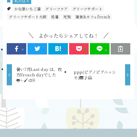
私の日々
かな筆いちご書
グリーフケア
グリーフサポート
グリーフサポート大阪
処暑
死別
雑貨&カフェfrosch
よかったらシェアしてね！
暑い7月Last day は、枚
ppp(ピアノピアニッシ
方Frosch dayでした
モ)🎹♪🤗
🐸✨🖌🎨🃏