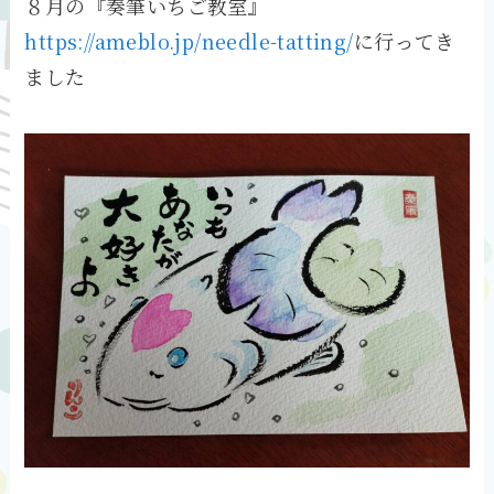
８月の『奏筆いちご教室』
https://ameblo.jp/needle-tatting/
に行ってき
ました