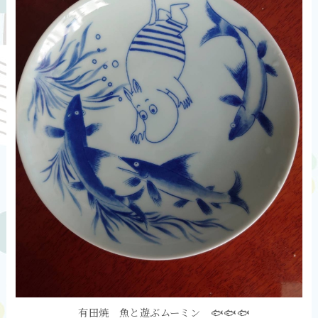
有田焼 魚と遊ぶムーミン 🐟🐟🐟