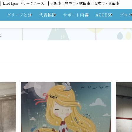
itet Ljus （リーテユース）| 大阪市・豊中市・吹田市・茨木市・箕面市
グリーフとは
代表挨拶
サポート内容
ACCESS
ブロ