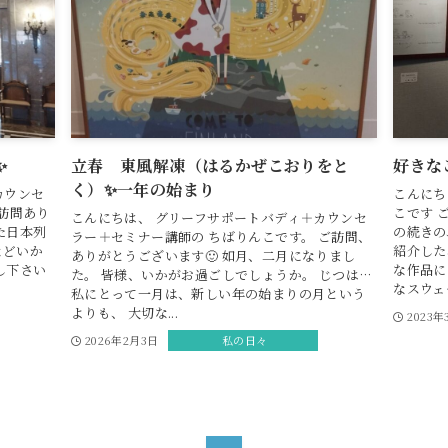
✨
立春 東風解凍（はるかぜこおりをと
好きな
く）✨一年の始まり
カウンセ
こんにち
訪問あり
こです 
こんにちは、 グリーフサポートバディ＋カウンセ
た日本列
の続きの
ラー＋セミナー講師の ちばりんこです。 ご訪問、
などいか
紹介した
ありがとうございます🙂 如月、二月になりまし
し下さい
な作品に
た。 皆様、いかがお過ごしでしょうか。 じつは…
なスウェー
私にとって一月は、新しい年の始まりの月という
よりも、 大切な...
2023年
2026年2月3日
私の日々