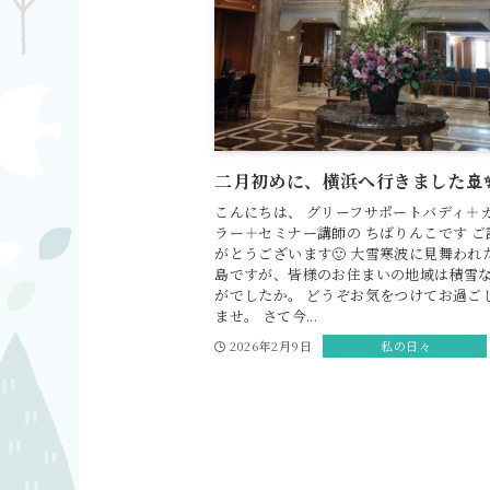
二月初めに、横浜へ行きました🚢
こんにちは、 グリーフサポートバディ＋
ラー＋セミナー講師の ちばりんこです ご
がとうございます🙂 大雪寒波に見舞われ
島ですが、皆様のお住まいの地域は積雪
がでしたか。 どうぞお気をつけてお過ご
ませ。 さて今...
2026年2月9日
私の日々