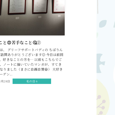
こと😍苦手なこと🤔②
は、 グリーフサポートバディの ちばりん
ご訪問ありがとうございます🙂 今日は前回
、好きなことの方を… 以前もこちらでご
、ノートに描いていたマンガが、すてき
なりました（まさに自画自賛😆） 大好き
デン...
3月28日
私の日々