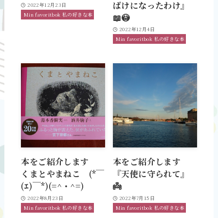
ばけになったわけ』
2022年12月23日
Min favoritbok 私の好きな本
📖😳
2022年12月4日
Min favoritbok 私の好きな本
本をご紹介します
本をご紹介します
くまとやまねこ (*￣
『天使に守られて』
(ｴ)￣*)(=^・^=)
👼
2022年8月23日
2022年7月15日
Min favoritbok 私の好きな本
Min favoritbok 私の好きな本