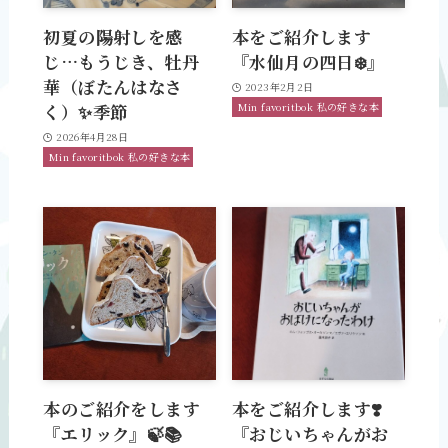
初夏の陽射しを感
本をご紹介します
じ…もうじき、牡丹
『水仙月の四日❄️』
華（ぼたんはなさ
2023年2月2日
Min favoritbok 私の好きな本
く）✨季節
2026年4月28日
Min favoritbok 私の好きな本
本のご紹介をします
本をご紹介します❣️
『エリック』🍃📚
『おじいちゃんがお