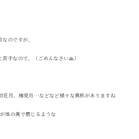
月なのですが、
と苦手なので、（ごめんなさい🙏）
初花月、梅見月…などなど様々な異称がありますね
覚が体の奥で感じるような