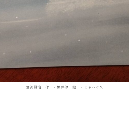
宮沢賢治 作 ・黒井健 絵 ・ミキハウス