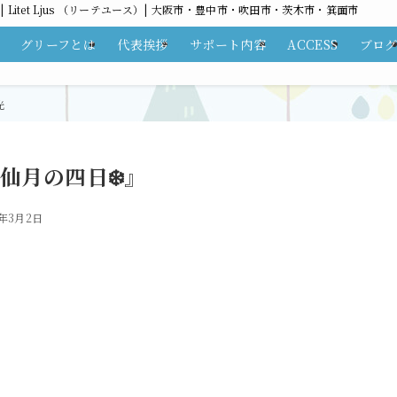
itet Ljus （リーテユース）| 大阪市・豊中市・吹田市・茨木市・箕面市
グリーフとは
代表挨拶
サポート内容
ACCESS
ブロ
仙月の四日❄️』
3年3月2日